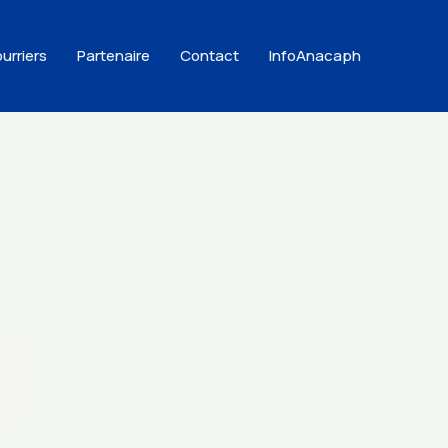
urriers
Partenaire
Contact
InfoAnacaph