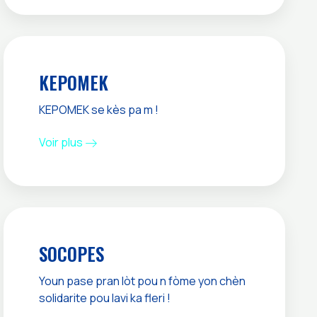
KEPOMEK
KEPOMEK se kès pa m !
Voir plus
SOCOPES
Youn pase pran lòt pou n fòme yon chèn
solidarite pou lavi ka fleri !