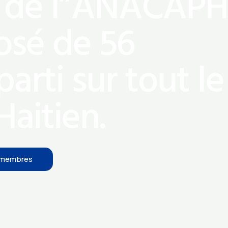
u de l”ANACAP
osé de 56
parti sur tout le
Haitien.
 membres