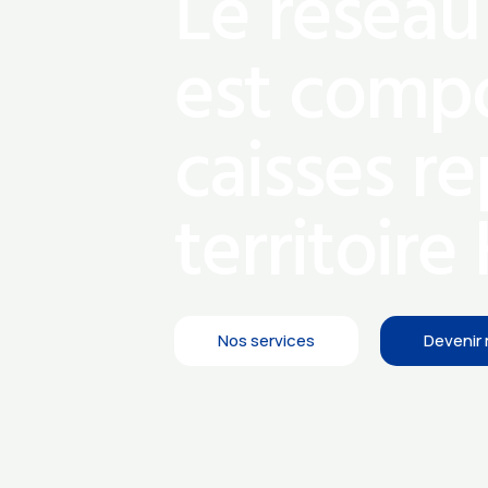
Le résea
est comp
caisses re
territoire 
Nos services
Devenir