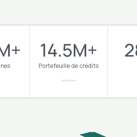
M+
14.5
M+
2
gnes
Portefeuille de crédits