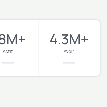
8
M+
4.3
M+
Actif
Avoir