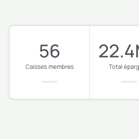
56
22.4
Caisses membres​
Total épar