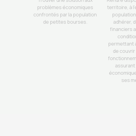
Trouver une solution aux
Rendre dispo
problèmes économiques
territoire, à 
confrontés par la population
population
de petites bourses.
adhérer, 
financiers 
conditio
permettant à 
de couvrir
fonctionnem
assurant 
économique 
ses m