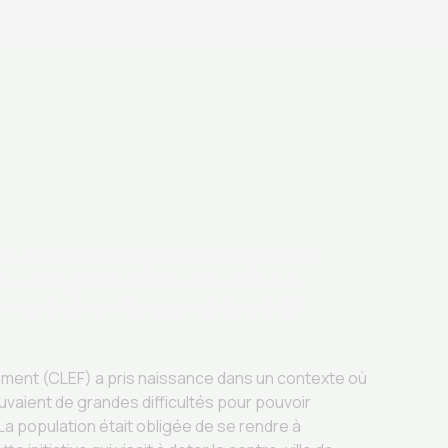
 et de Financement)est une coopérative
us la législation haïtienne relative à
coopératives d’épargne et de crédit”.
ment (CLEF) a pris naissance dans un contexte où
vaient de grandes difficultés pour pouvoir
La population était obligée de se rendre à