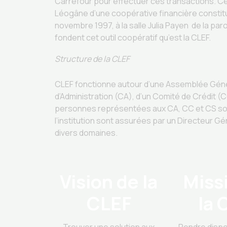
Carrefour pour effectuer ces transactions. Cette
Léogâne d’une coopérative financière constitua
novembre 1997, à la salle Julia Payen de la pa
fondent cet outil coopératif qu’est la CLEF.
Structure de la CLEF
CLEF fonctionne autour d’une Assemblée Génér
d’Administration (CA), d’un Comité de Crédit (C
personnes représentées aux CA, CC et CS son
l’institution sont assurées par un Directeur G
divers domaines.
Vision de la
Miss
CLEF
la 