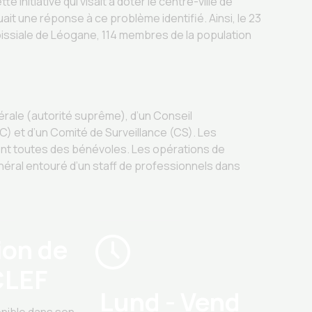
 initiative qui visait à doter le centre-ville de
it une réponse à ce problème identifié. Ainsi, le 23
roissiale de Léogane, 114 membres de la population
ale (autorité suprême), d’un Conseil
C) et d’un Comité de Surveillance (CS). Les
t toutes des bénévoles. Les opérations de
énéral entouré d’un staff de professionnels dans
ion de
CLEF
Lund - Vend