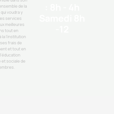
nible dans son
: 8h - 4h
l’ensemble de la
 qui voudra y
Samedi 8h
des services
aux meilleures
-12
ns tout en
la l’institution
 ses frais de
ent et tout en
l’éducation
et sociale de
embres.