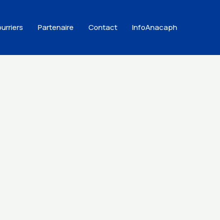
urriers
Partenaire
Contact
InfoAnacaph