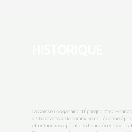
HISTORIQUE
La CLEF (Caisse Léoganaise d’Épargne
d’épargne et de crédit fonctionnant so
l’organisation et fonctionnement des 
La Caisse Léoganaise d’Épargne et de Finance
les habitants de la commune de Léogâne éprou
effectuer des opérations financières locales. 