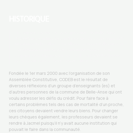
HISTORIQUE
La Coopérative pour le Développement de Belle-Anse
(CODEB) est une institution financière de type coopératif
au service de la collectivité. Elle est située à Belle-Anse et
conformément à la legislation haïtienne relative aux
coopératives d’épargne et de crédit, la CODEB offre ses
services sur tous le département du Sud’Est.
Fondée le 1er mars 2000 avec l’organisation de son
Assemblée Constitutive, CODEB est le résultat de
diverses réflexions d’un groupe d’enseignants (es) et
d’autres personnes de la commune de Belle-Anse qui ont
voulu adresser les défis du crédit. Pour faire face à
certains problèmes tels des cas de mortalité d’un proche,
ces citoyens devaient vendre leurs biens. Pour changer
leurs chèques également, les professeurs devaient se
rendre à Jacmel puisqu’il n’y avait aucune institution qui
pouvait le faire dans la communauté.