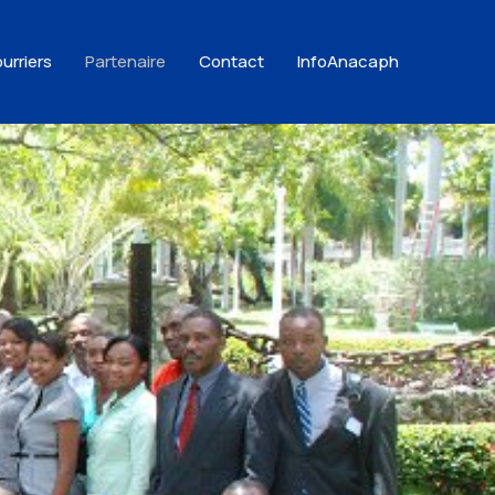
urriers
Partenaire
Contact
InfoAnacaph