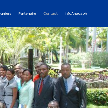
urriers
Partenaire
Contact
InfoAnacaph