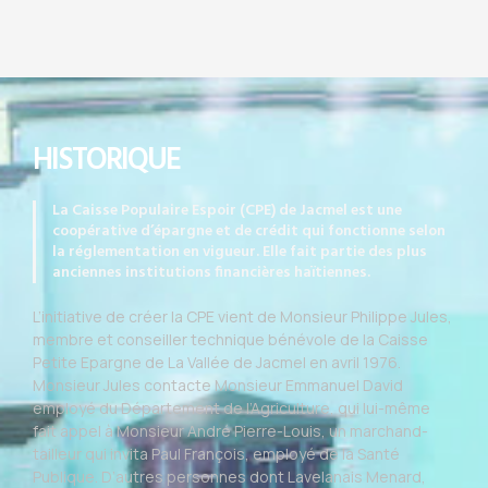
HISTORIQUE
La Caisse Populaire Espoir (CPE) de Jacmel est une
coopérative d’épargne et de crédit qui fonctionne selon
la réglementation en vigueur. Elle fait partie des plus
anciennes institutions financières haïtiennes.
L’initiative de créer la CPE vient de Monsieur Philippe Jules,
membre et conseiller technique bénévole de la Caisse
Petite Epargne de La Vallée de Jacmel en avril 1976.
Monsieur Jules contacte Monsieur Emmanuel David
employé du Département de l’Agriculture, qui lui-même
fait appel à Monsieur André Pierre-Louis, un marchand-
tailleur qui invita Paul François, employé de la Santé
Publique. D’autres personnes dont Lavelanais Menard,