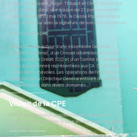
Destines Joassaint, Roger Thibault et Emile Pen ont été
aussi invitées. Ainsi, une équipe de 27 personnes est
constituée et le 03 mai 1976, la Caisse Populaire Espoir
(CPE) a vu le jour avec la signature de son acte constitutif.
Structure de la CPE
CPE fonctionne autour d’une Assemblée Générale
(autorité suprême), d’un Conseil d’Administration (CA),
d’un Comité de Crédit (CC) et d’un Comité de Surveillance
(CS). Les personnes représentées aux CA, CC et CS sont
toutes des bénévoles. Les opérations de l’institution sont
assurées par un Directeur Général entouré d’un staff de
professionnels dans divers domaines.
Vision de la CPE
Rester parmi les plus grandes caisses du pays et
contribuer à transformer le pays en une vraie République
Coopérative.