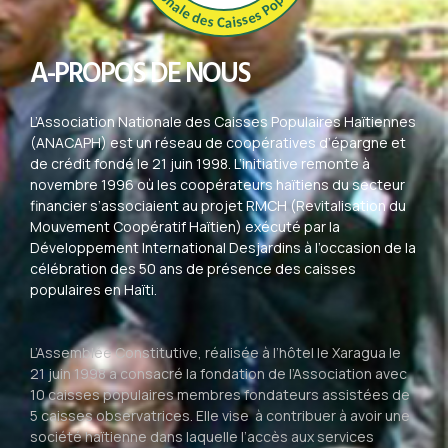
A-PROPOS DE NOUS
L’Association Nationale des Caisses Populaires Haïtiennes
(ANACAPH) est un réseau de coopératives d’épargne et
de crédit fondé le 21 juin 1998. L’initiative remonte à
novembre 1996 où les coopérateurs haïtiens du secteur
financier s’associaient au projet RMCH (Revitalisation du
Mouvement Coopératif Haïtien) exécuté par la
Développement International Desjardins à l’occasion de la
célébration des 50 ans de présence des caisses
populaires en Haïti.
L’Assemblée Constitutive, réalisée à l’hôtel le Xaragua le
21 juin 1998 a consacré la fondation de l’Association avec
10 caisses populaires membres fondateurs assistées de
5 caisses observatrices. Elle vise à contribuer à avoir une
société haïtienne dans laquelle l’accès aux services