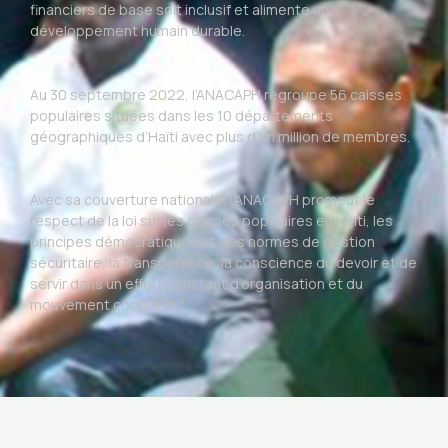
financiers de base soit inclusif et alimente un
développement humain durable.
Au 30 septembre 2022, l’ANACAPH regroupe 56 caisses
populaires situées dans les 10 départements
géographiques d’Haïti avec plus d’un million de membres.
Avec sa couverture nationale, l’ANACAPH promeut le
respect de la loi sur les caisses populaires en Haïti, les
principes démocratiques et des normes de gestion
sécuritaire, la transparence, la conscience du devoir et de
servir dans un effort constant d’organisation et du
mouvement coopératif.