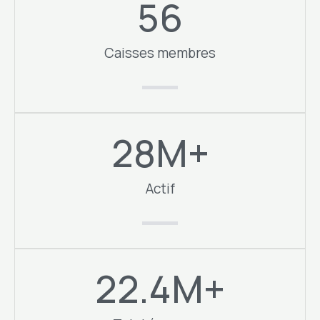
56
Caisses membres​
28
M+
Actif
22.4
M+