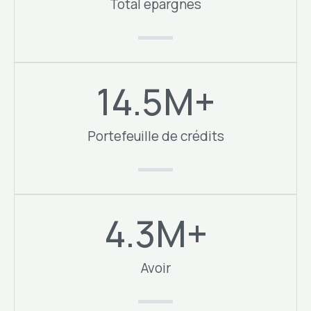
Total épargnes
14.5
M+
Portefeuille de crédits
4.3
M+
Avoir