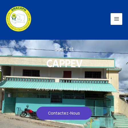
Sud-Est
CAPPEV
Ak ti epay n ap konbat ponya !
Contactez-Nous