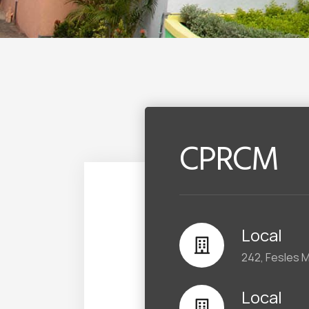
CPRCM
Local
242, Fesles 
Local