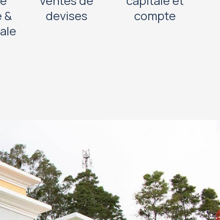
se
ventes de
capitale et
e &
devises
compte
nale