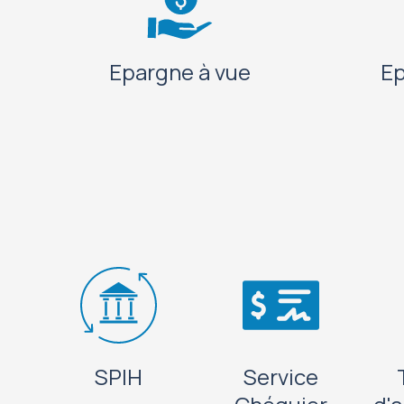
Epargne à vue
Ep
SPIH
Service