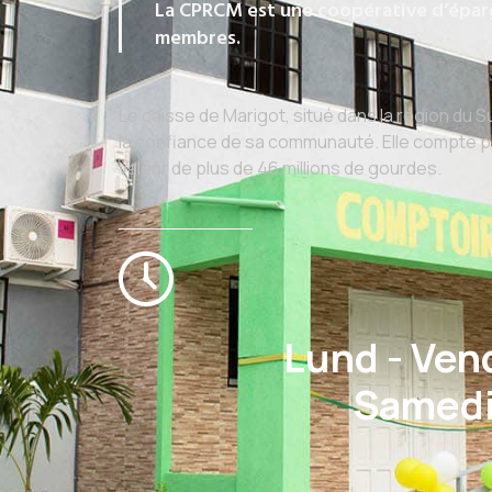
La CPRCM est une coopérative d’épargn
membres.
Le caisse de Marigot, situé dans la région du 
la confiance de sa communauté. Elle compte pl
valeur de plus de 46 millions de gourdes.
Lund - Vend
Samedi