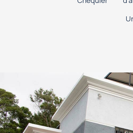
Chéquier
d'
Un