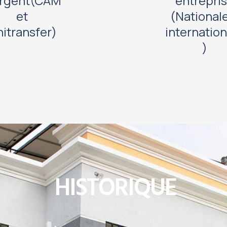
argent(CAM
entrepri
et
(National
itransfer)
internatio
)
HISTORIQUE