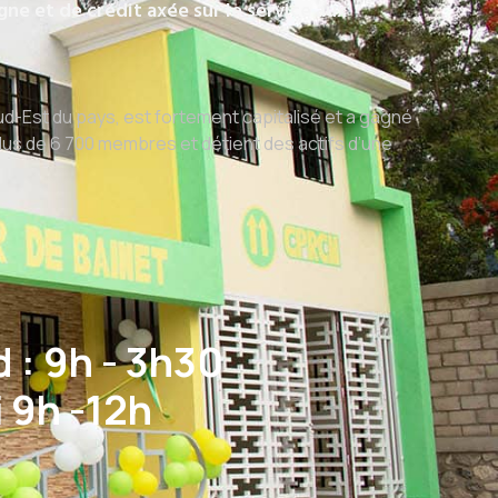
e et de crédit axée sur le service aux
Sud-Est du pays, est fortement capitalisé et a gagné
us de 6 700 membres et détient des actifs d’une
 : 9h - 3h30
 9h -12h