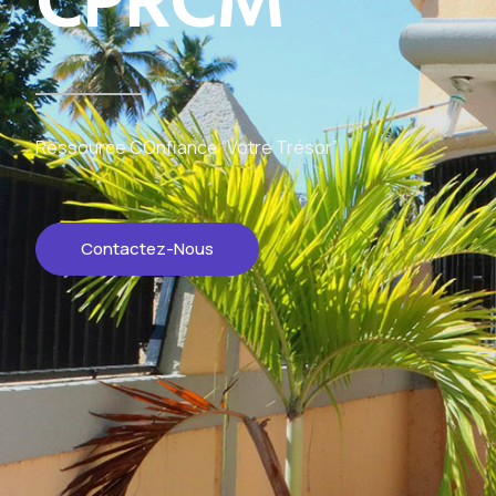
CPRCM
Ressource COnfiance “Votre Trésor”
Contactez-Nous