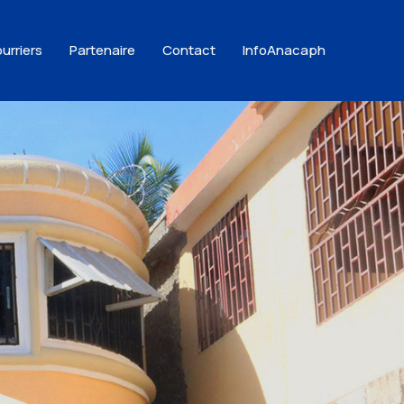
urriers
Partenaire
Contact
InfoAnacaph