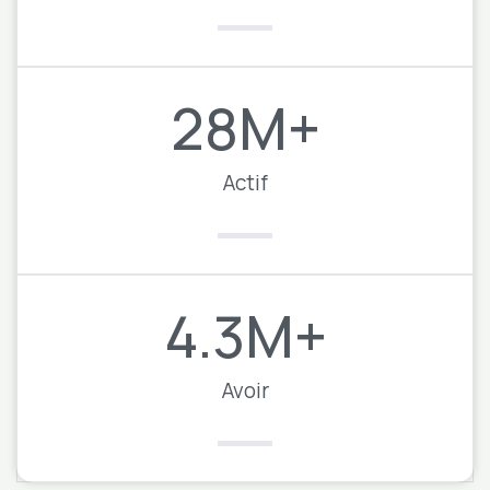
28
M+
Actif
4.3
M+
Avoir