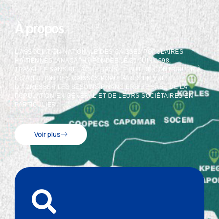
À propos
L’ASSOCIATION NATIONALE DES CAISSES POPULAIRES
HAÏTIENNES (ANACAPH), FONDÉE LE 21 JUIN 1998,
TRAVAILLE SANS RELÂCHE DANS LE BUT DE CONTRIBUER À
L’ÉVOLUTION DES CAISSES POPULAIRES EN VUE
D’ADRESSER LES BESOINS FINANCIERS DE BASE DE LA
POPULATION EN GÉNÉRAL ET DE LEURS SOCIÉTAIRES EN
PARTICULIER.
Voir plus