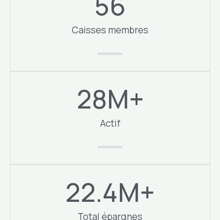
56
Caisses membres​
28
M+
Actif
22.4
M+
Total épargnes