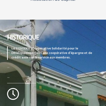
HISTORIQUE
La COSODEV (Coopérative Solidarité pour le
Développement) est une coopérative d’épargne et de
crédit axée sur le service aux membres.
—
—