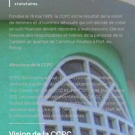
statutaires.
Fondée le 18 mai 1989, la CCPC est le résultat de la vision
de femmes et d’hommes dévoués qui ont décidé de créer
un outil financier devant répondre à leurs besoins. Elle est
l’oeuvre des responsables et fidèles de la paroisse de la
Caridad, un quartier de Carrefour-Feuilles à Port-au-
Prince.
Structure de la CCPC
CCPC fonctionne autour d’une Assemblée Générale
(autorité suprême), d’un Conseil d’Administration (CA),
d’un Comité de Crédit (CC) et d’un Comité de Surveillance
(CS). Les personnes représentées aux CA, CC et CS sont
toutes des bénévoles. Les opérations de l’institution sont
assurées par un Directeur Général entouré d’un staff de
professionnels dans divers domaines.
Vision de la CCPC