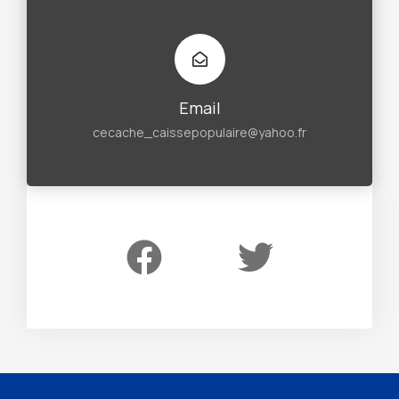
Email
cecache_caissepopulaire@yahoo.fr