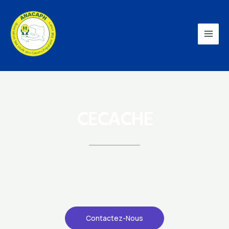
OUEST
CECACHE
Se pa chèk, se kach !
Contactez-Nous