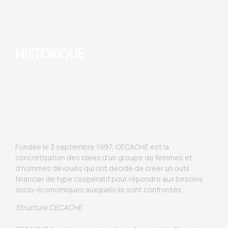
HISTORIQUE
La Coopérative d’Épargne et de Crédit en Appui au
Changement Économique (CECACHE) est une coopérative
financière au service des habitants du département de
l’Ouest d’Haiti et particulièrement les habitants de
Port-au-Prince. Sa fondation remonte au 3 septembre
1997.
Fondée le 3 septembre 1997, CECACHE est la
concrétisation des idées d’un groupe de femmes et
d’hommes dévoués qui ont décidé de créer un outil
financier de type coopératif pour répondre aux besoins
socio-économiques auxquels ils sont confrontés.
Structure CECACHE